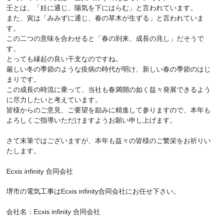
壬とは、「妊に通じ、陽気を下にはらむ」と言われています。
また、寅は「みみずに通じ、春の草木が生ずる」と言われていま
す。
この二つの意味を合わせると「春の到来、成長の兆し」だそうで
す。
とっても縁起の良い干支なのですね。
厳しい冬の季節のような疫病の時代が明け、新しい春の季節のはじ
まりです。
この成長の時流に乗って、当社も春満開の如く益々発展できるよう
に尽力したいと考えています。
皆様からのご意見、ご要望を励みに精進して参りますので、本年も
よろしくご指導いただけますようお願い申し上げます。
さて末筆ではございますが、本年も益々の皆様のご繁栄をお祈りい
たします。
Ecxis infinity 合同会社
堺市の電気工事はEcxis infinity合同会社にお任せ下さい。
会社名：Ecxis infinity 合同会社